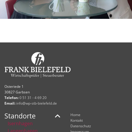
Osteriede 1
30827 Garbsen
Telefon:
0 51 31 - 4 69 20
Email:
info@wp-stb-bielefeld.de
Standorte
Home
Kontakt
Isernhagen
Datenschutz
Langenhagen
Impressum